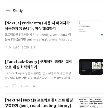
Study
분류 전체보기
주요 글 목록
[Next.js] redirects() 사용 시 페이지가
작동하지 않습니다. 이슈 해결하기
글 내용
프로젝트를 진행하면서 /my-meeting/comments 라
는 url에 접근하면, /my-meeting/comments/type=
writable url로 접근하도록 하고 싶어, next.config.ts
작성시간
0
0
2025. 3. 9.
파일에 다음과 같이 redirects() 옵션을 설정해주었다. a
sync redirects() { return [ { source: '/my-meetin
g/comments', destination: '/my-meeting/comme
[Tanstack-Query] 구체적인 쿼리키 설정
nts?type=writable', permanent: true, }, ]; },이전에
으로 캐싱 최적화하기
도 redirects()를 잘써왔었기 때문에 당연히 잘 작동할 줄
글 내용
알았는데, 다음 화면을 마주했다.왜 이런 문제가 발생한..
Tanstack-query를 사용하는 큰 이유중에 하나는 캐싱
관리이다.나는 기존에 진행하던 사이드 프로젝트에서 쿼리
키를 다음과 같이 관리하고 있었다.const MEETING_Q
작성시간
1
0
2025. 3. 4.
UERY_KEYS = { topMeetings: (category: string)
=> ['topMeetings', category] as const, meetings:
(category: string) => ['meetings', category] as c
[Next 14] Next.js 프로젝트에 테스트 환경
onst,}; staleTime을 1분으로 설정해두었는데, 1분 이내
구축하기 (jest, react-testing-library)
에 페이지를 이동해도 추천 모임은 캐싱된 데이터를 사용