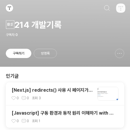
검색하기
티스토리
214 개발기록
구독자
0
구독하기
방명록
신고하기 레이어
열기
인기글
[Next.js] redirects() 사용 시 페이지가
작동하지 않습니다. 이슈 해결하기
0
0
조회
3
[Javascript] 구동 환경과 동작 원리 이해하기 with 이
벤트루프, 호출스택, 콜백 큐
0
0
조회
1