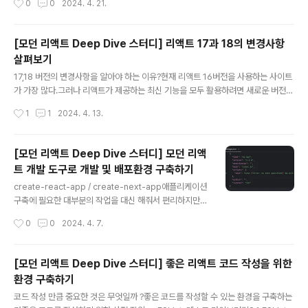
0
0
2024. 4. 21.
지표에 대해 알아보자.웹사이트의 성능사용자가 웹사이트
접속 시 공통적으로 기대하는 사항웹사이트를 방문한 목적
을 손쉽게 달성하기방문 목적을 달성하는데 걸리는 시간
[모던 리액트 Deep Dive 스터디] 리액트 17과 18의 변경사항
최소화 하기웹사이트에서 개인정보가 누출되는 등의 사고
살펴보기
없이 보안이 철저하기또한 웹사이트의 성능은 다음과 같은
글 내용
요소에 영향을 미친다.사이트의 로딩 속도는 전자 상거래
17,18 버전의 변경사항을 알아야 하는 이유?현재 리액트 16버전을 사용하는 사이트
전환율에 막대한 영향을 미친다.소비자의 70%는 페이지
가 가장 많다.그러나 리액트가 제공하는 최신 기능을 모두 활용하려면 새로운 버전들
속도가 사이트 방문에 영향을 미친다고 말했다.절반에 가
도 조금씩 따라잡을 필요가 있다.또한 리액트에 의존적인 라이브러리를 사용한다면
작성시간
1
1
2024. 4. 13.
까운 사람들은 빠른 로딩속도가 보장되어 있으면 애니메이
peerDependencies를 통해 리액트에 의존하고 있으므로 버전 업을 위해 이 라이
션과 동영상은 필요없다고 밝혔다.이처럼 많은 사용자들은
브러리가 지원하는 리액트 버전에 대해 꼼꼼히 살펴봐야 한다.리액트 17버전 살펴보
..
기리액트 17버전은 16버전과 다르게 새로 추가된 기능은 없으며 기존에 사용하던
[모던 리액트 Deep Dive 스터디] 모던 리액
코드의 수정을 필요로 하는 변경 사항을 최소화 했다는 점이 가장 큰 특징이다.1. 리
트 개발 도구로 개발 및 배포환경 구축하기
액트의 점진적인 업그레이드리액트 16에서 17로 업데이트는 더 이상 호환되지 않는
글 내용
API가 있거나 작동방식이 달라질 수 있기 때문에 단행..
create-react-app / create-next-app애플리케이션
구축에 필요한 대부분의 작업을 대신 해줘서 편리하지만
프로젝트 구조를 이해하고 공부하는데 도움이 되지 않음.c
작성시간
0
0
2024. 4. 7.
reate-react-app은 미래에 보일러 플레이트 CLI가 아
닌 리액트 기반 프레임워크를 제안하는 런처 형태로 변경
될 예정위와 같은 상황으로 인해, 리액트 프레임워크 구축
[모던 리액트 Deep Dive 스터디] 좋은 리액트 코드 작성을 위한
하는 방법을 알아야 한다.create-next-app 없이 하나씩
환경 구축하기
구축하기1. package.json 만들고 필요한 라이브러리 설
글 내용
치하기npm init 을 사용하면 package.json을 만들 수
코드 작성 만큼 중요한 것은 무엇일까 ?좋은 코드를 작성할 수 있는 환경을 구축하는