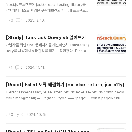
글 내용
하기 때문에 API 호출이 안되는데,모임 목록쪽은 계속 API
Next.js 프로젝트에 jest와 react-testing-library를
가 호출되는것으로 보아 모임 목록 캐싱이 잘 되지 않는걸
설치해서 테스트 환경을 구축해보려고 한다.내 프로젝트
알 수 있었다. 그 이유는 추천 ..
관련 버전 정보는 다음과 같다.Next: 14.1.0React: 18.2.
작성시간
0
1
2025. 2. 10.
01. 필요한 라이브러리 설치npm install -D jest jest-e
nvironment-jsdom @testing-library/react @test
ing-library/dom @testing-library/jest-dom ts-n
[Study] Tanstack Query v5 알아보기
ode 패키지역할설치 이유jest테스트 러너테스트 실행을
글 내용
개발자를 위한 SNS 웹페이지를 개발하면서 Tanstack Q
담당 (Test Runner)jest-environment-jsdom브라우
uery를 사용해서 상태관리를 하기로 정해졌다. Tanstac
저 환경을 흉내내는 테스트 환경Next.js는 브라우저에서
k Query를 선택하게 된 이유와 Tanstack Query가 무
동작하므로 JSDOM이 필요@testing-library/reactR
엇인지 알아본 내용에 대해 포스팅 하려한다!React-Que
eact 컴포..
작성시간
1
0
2024. 11. 11.
ry가 react가 아닌 다른 프레임워크도 지원하기 시작하면
서 Tanstack Query로 명칭을 바꾸었다.공식문서에 위
와같이 Tanstack query를 소개하고 있다.또, 기존 상태
[React] Eslint 오류 해결하기 (no-else-return, jsx-a11y)
관리 라이브러리들 (ex. redux, recoli 등)은 비동기 및
글 내용
서버 상태관리에 적합하지 않다고 소개하고 있다.그렇다면
1. error Unnecessary 'else' after 'return' no-else-return{combinedM
서버 상태가 무엇일까?공식 홈페이지에서 서버 상태를 다
enus.map((menu) => { if (menu.type === 'page') { const pageMenu =
음과 같이 얘기하고 있다.서버 상태클라이언트에서 제어나
menu as MenuType; // 페이지 메뉴일 경우 Menu 컴포넌트로 출력 return ; }
소유하지 않은 공간인 서버에 저장되고 관리되는..
else if (menu.type === 'modal') { // 모달 메뉴일 경우 ModalMenu 컴포넌트
작성시간
0
0
2024. 10. 15.
로 출력 const modalMenu = menu as ModalMenuType; return ; } else {
return null; } })} 위처럼 작성되어 있던 기존 코드..
[React + TS] useRef 사용시 The expe