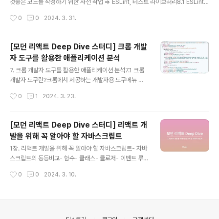
있다. 다음으로 Next.js 프로젝트를 실행하는 데 필요한
것좋은 코드를 작성하기 위한 사전 작업 ⇒ ESLint, 테스트 라이브러리8.1 ESLint를
라이브러리 3가지를 설치한다.npm i react react-dom
활용한 정적 코드 분석정적 코드 분석?코드 자체만으로 잠재적 버그를 야기할 수 있
작성시간
0
0
2024. 3. 31.
next 그 다음 devDepe..
는 문제를 찾아 사전에 수정하는 것을 의미가장 많이 사용되는 정적 코드 분석 도구
⇒ ESLintESLint는 어떻게 코드를 분석할까?!https://tech.kakao.com/storag
e/2019-11-25__8.13.19-1024x300.png자바스크립트 코드를 문자열로 읽음
[모던 리액트 Deep Dive 스터디] 크롬 개발
자바스크립트 코드를 분석 할 수 있는 파서(parser)로 코드를 구조화ESLint에서 파
자 도구를 활용한 애플리케이션 분석
서는 기본적으로 espree 사용2번에서 구조화한 트리를 AST(Abstract S..
글 내용
7. 크롬 개발자 도구를 활용한 애플리케이션 분석7.1 크롬
개발자 도구란?크롬에서 제공하는 개발자용 도구메뉴 →
보기 → 개발자 도구 선택 or 마우스 우클릭 → 검사📍 제
작성시간
0
1
2024. 3. 23.
대로 디버깅을 원하면 시크릿 모드로 불리는 개인정보 보
호 모드에서 여는것 권장→ 시크릿 모드 : 크롬에 설치되어
있는 각종 확장 프로그램을 실행 하지 않기 때문에 순수 웹
[모던 리액트 Deep Dive 스터디] 리액트 개
페이지 관련 정보만 확인이 가능7.2 요소 탭웹페이지를 구
발을 위해 꼭 알아야 할 자바스크립트
성하는 HTML, CSS 등의 정보 확인 가능7.2.1 요소 화면
글 내용
원하는 태그 클릭 시 브라우저 페이지의 해당 요소가 강조
1장. 리액트 개발을 위해 꼭 알아야 할 자바스크립트- 자바
되고 태그와 관련된 정보를 확인 가능단순히 현재 HTML
스크립트의 동등비교- 함수- 클래스- 클로저- 이벤트 루프
을 보는 것만이 아닌 직접 코드를 수정하여 바뀐 사항을 빠
와 비동기 통신의 이해- 리액트에서 자주 사용하는 자바스
작성시간
0
0
2024. 3. 10.
르게 확인 가능개발 모드에서도 리액트 코드를 수정해 핫
크립트 문법- 선택이 아닌 필수, 타입스크립트자바스크립
리로딩을 거치지 않아도..
트의 동등비교리액트 컴포넌트 렌더링이 일어나는 이유는
props의 동등비교에 따른 결과 props의 동등 비교는 얕
은 비교 기반자바스크립트 동등비교 종류Equal Operato
r ==Strict Equal Operator ===Object.is (리액트에
의안내