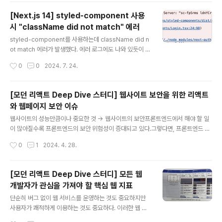
을 저장할 수 있는데useRef는 이 두 방식과 다음과 같은 차이를 보인다. useRef와
[Next.js 14] styled-component 사용
useState의 차이useState는 값이 변경될 때 화면이 재렌더링 되지만..
시 "className did not match" 에러
글 내용
styled-component를 사용하는데 className did n
ot match 에러가 발생했다. 에러 로그에도 나와 있듯이 서
버에서 렌더링 된 className과 클라이언트에서 렌더링
작성시간
0
0
2024. 7. 24.
된 className의 불일치로 인해 발생하는 에러였다.위
에러로 인해서 첫화면 렌더링시에는 css가 안먹히다가 코
드 수정 후 저장해 재렌더링 했을 경우에만 먹히는 이슈가
[모던 리액트 Deep Dive 스터디] 웹사이트 보안을 위한 리액트
발생했다.검색해보니 Next.js에서 styled-component
와 웹페이지 보안 이슈
를 사용하기 위해서 서버와 클라이언트의 스타일 일치를
글 내용
보장하기 위한 추가 설정이 필요하다고 한다.1. next.confi
웹사이트의 성능만큼이나 중요한 것 → 웹사이트의 보안프론트엔드에서 해야 할 일
g.js 설정 추가next.config.js 파일에 styledCompon
이 많아질수록 프론트엔드의 보안 위험성이 증대되고 있다.그렇다면, 프론트엔드 개
ent 를 활성화해준다.const nextConfig = { compiler:
발자가 신경 써야 할 다양한 보인 이슈는 무엇이 있을까?리액트에서 발생하는 크로
작성시간
0
1
2024. 4. 28.
스 사이트 스크립팅 (XSS)크로스 사이트 스크립팅(Cross-Site Scription, XSS)
{ ..
란 웹사이트 개발자가 아닌 제 3자가 웹사이트에 악성 스크립트를 삽입해 실행 할 수
있는 취약점을 의미한다.사용자가 글을 작성했습니다.예를 들어 사용자가 위처럼 게
[모던 리액트 Deep Dive 스터디] 모든 웹
시글을 작성했다면, 위 글 방문 시 script도 실행되어 window.alert도 함께 실행된
개발자가 관심을 가져야 할 핵심 웹 지표
다.이렇게 script에 대한 별도의 조치가 없어 실행된다면 웹사이트 개발자가 할 수
글 내용
있는 모든 작업을 함께 수행할 수 있..
단순히 버그 없이 웹 서비스를 운영하는 것도 중요하지만
사용자가 쾌적하게 이용하는 것도 중요하다. 이러한 웹 서
비스의 성능을 객관적으로 평가할 수 있는 지표인 핵심 웹
작성시간