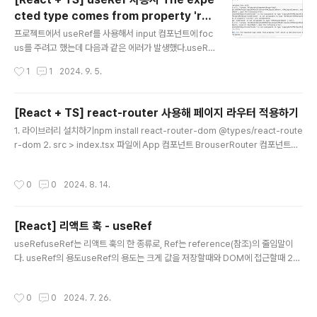
cted type comes from property 're
글 내용
f' which is declared here on type 에
프로젝트에서 useRef를 사용해서 input 컴포넌트에 foc
러 (+ useRef 3가지 정의)
us를 주려고 했는데 다음과 같은 에러가 발생했다.useRe
f에 타입을 지정해주지 않아 에러가 나는 듯 해서 useRef
작성시간
1
1
2024. 9. 5.
() 이렇게 타입을 지정해주었는데도 다음과 같은 에러가 발
생했다.에러를 해결하기 위해서 useRef의 타입이 어떻게
정의되어 있고 사용되는 목적에 따라 어떤 타입과 초깃값
[React + TS] react-router 사용해 페이지 라우터 적용하기
을 넣어주는게 좋을지 알아보았다. 먼저, useRef의 반환
글 내용
1. 라이브러리 설치하기npm install react-router-dom @types/react-route
타입은interface MutableRefObject { current: T;}in
r-dom 2. src > index.tsx 파일에 App 컴포넌트 BrouserRouter 컴포넌트로
terface RefObject { readonly current: T | null;} 위
감싸주기BrouserRouter 컴포넌트는 웹앱에 HTML5의 History API를 사용해
처럼 MutableRefObject 타입인 current와 RefObje
페이지를 새로 불러오지 않고도 주소를 변경하고 현재 주소의 경로와 관련된 정보를
ct 타입인 current가 있다.RefObj..
작성시간
0
0
2024. 8. 14.
리액트 컴포넌트에서 사용할 수 있도록 해준다.import React from "react";imp
ort ReactDOM from "react-dom/client";import "./index.css";import Ap
p from "./App";import reportWebVitals from "./reportWebVitals"..
[React] 리액트 훅 - useRef
글 내용
useRefuseRef는 리액트 훅의 한 종류로, Ref는 reference(참조)의 줄임말이
다. useRef의 용도useRef의 용도는 크게 값을 저장할때와 DOM에 접근할때 2가
지로 나뉜다.1. 값의 저장리액트에서 값을 저장할때 useRef를 사용하며 다음과 같
이 사용할 수 있다.const 변수명 = useRef(초기값) // 반환값 {current: 0}위처럼
작성시간
0
0
2024. 7. 26.
사용하면 현재 값을 나타내는 current속성을 가진 객체가 반환된다.리액트에서
는 useRef외에도 useState를 사용하거나 일반 변수(let, const)를 사용해서 값